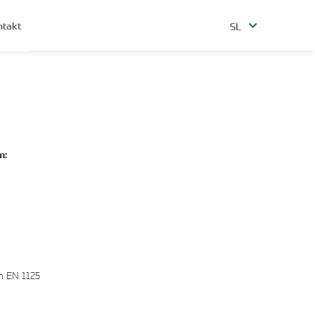
ntakt
SL
m:
n EN 1125