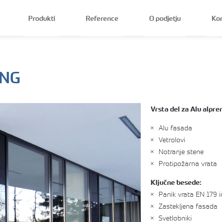
Produkti
Reference
O podjetju
Ko
 NG
Vrsta del za Alu alpre
Alu fasada
Vetrolovi
Notranje stene
Protipožarna vrata
Ključne besede:
Panik vrata EN 179 i
Zastekljena fasada
Svetlobniki