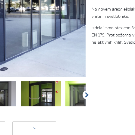
Na novem srednješolske
vrata in svetlobnike.
Izdelali smo stekleno f
EN 179. Protipožarna v
na aktivnih krilih. Svet
>