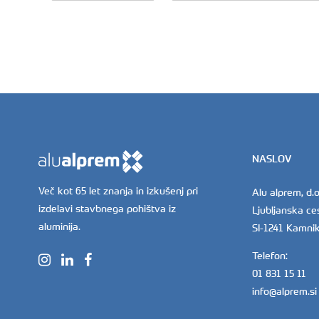
NASLOV
Več kot 65 let znanja in izkušenj pri
Alu alprem, d.o
izdelavi stavbnega pohištva iz
Ljubljanska ce
aluminija.
SI-1241 Kamni
Telefon:
01 831 15 11
info@alprem.si