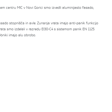
m centru MIC v Novi Gorici smo izvedli aluminijasto fasado,
asado stopnišča in avle. Zunanja vrata imajo anti-panik funkcijo
rata smo izdelali v razredu EI30-C4 s sistemom panik EN 1125
lobniki imajo alu obrobo.