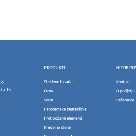
PRODUKTI
HITRE P
.o.
Steklene fasade
Kontakt
sta 15
Okna
O podjetju
k
Vrata
Reference
Panoramske zasteklitve
Protipožarni elementi
Predelne stene