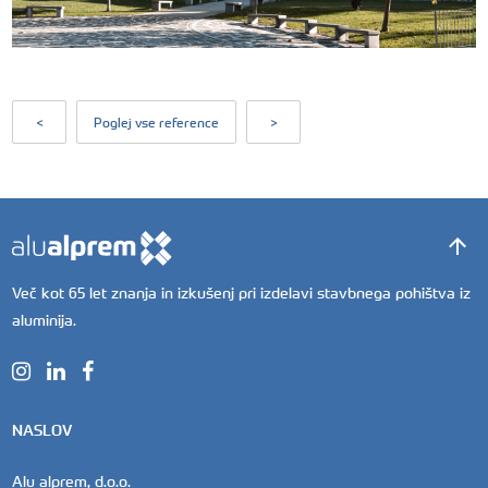
<
Poglej vse reference
>
Več kot 65 let znanja in izkušenj pri izdelavi stavbnega pohištva iz
aluminija.
NASLOV
Alu alprem, d.o.o.