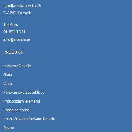
Ljubljanska cesta 15
SI-1241 Kamnik
Telefon:
01 831 15 11
info@alprem.si
PRODUKTI
Steklene fasade
Okna
Vrata
Panoramske zasteklitve
Protipožarni elementi
Predelne stene
Prezračevane obešane fasade
Razno