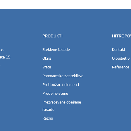
PRODUKTI
HITRE P
.o.
Steklene fasade
Kontakt
sta 15
Okna
O podjetju
k
Vrata
Reference
Panoramske zasteklitve
Protipožarni elementi
Predelne stene
Prezračevane obešane
fasade
Razno