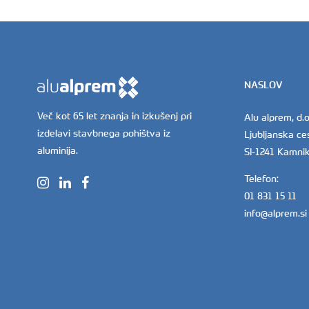
NASLOV
Več kot 65 let znanja in izkušenj pri
Alu alprem, d.o
izdelavi stavbnega pohištva iz
Ljubljanska ce
aluminija.
SI-1241 Kamni
Telefon:
01 831 15 11
info@alprem.si