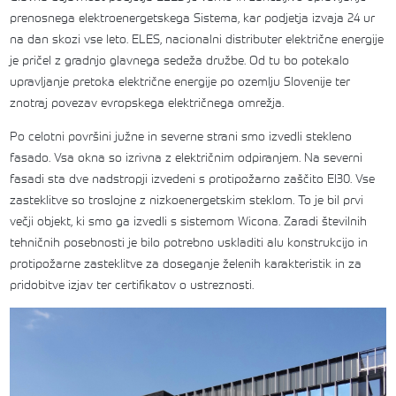
prenosnega elektroenergetskega Sistema, kar podjetja izvaja 24 ur
na dan skozi vse leto. ELES, nacionalni distributer električne energije
je pričel z gradnjo glavnega sedeža družbe. Od tu bo potekalo
upravljanje pretoka električne energije po ozemlju Slovenije ter
znotraj povezav evropskega električnega omrežja.
Po celotni površini južne in severne strani smo izvedli stekleno
fasado. Vsa okna so izrivna z električnim odpiranjem. Na severni
fasadi sta dve nadstropji izvedeni s protipožarno zaščito EI30. Vse
zasteklitve so troslojne z nizkoenergetskim steklom. To je bil prvi
večji objekt, ki smo ga izvedli s sistemom Wicona. Zaradi številnih
tehničnih posebnosti je bilo potrebno uskladiti alu konstrukcijo in
protipožarne zasteklitve za doseganje želenih karakteristik in za
pridobitve izjav ter certifikatov o ustreznosti.