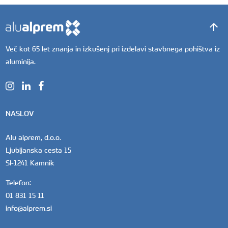
Več kot 65 let znanja in izkušenj pri izdelavi stavbnega pohištva iz
aluminija.
NASLOV
Alu alprem, d.o.o.
Ljubljanska cesta 15
SI-1241 Kamnik
Telefon:
01 831 15 11
info@alprem.si