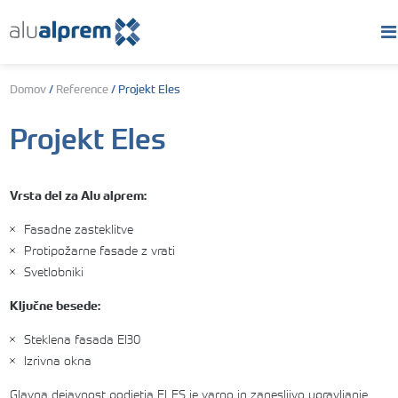
Domov
/
Reference
/
Projekt Eles
Projekt Eles
Vrsta del za Alu alprem:
Fasadne zasteklitve
Protipožarne fasade z vrati
Svetlobniki
Ključne besede:
Steklena fasada EI30
Izrivna okna
Glavna dejavnost podjetja ELES je varno in zanesljivo upravljanje